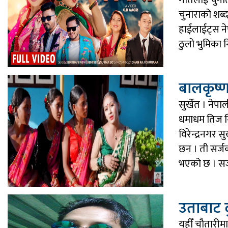
गीतलाई चुनौ
चुनाराको शब्
हाईलाईट्स ने
ठुलो भुमिका न
बालकृष्
सुर्खेत । ने
धमाधम तिज गि
विरेन्द्रनगर 
छन । ती सर्ज
भएको छ । सर्
उताबाट द
यहीँ चौतारीमा