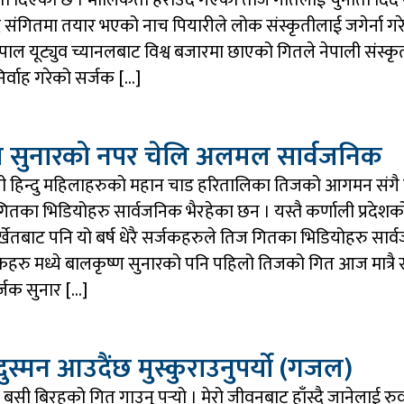
ती दिएको छ । मौलिकता हराउदै गएको तीज गीतलाई चुनौती दिदै
द संगितमा तयार भएको नाच पियारीले लोक संस्कृतीलाई जगेर्ना गर
पाल यूट्युव च्यानलबाट विश्व बजारमा छाएको गितले नेपाली संस्
िर्वाह गरेको सर्जक […]
ण सुनारको नपर चेलि अलमल सार्वजनिक
पाली हिन्दु महिलाहरुको महान चाड हरितालिका तिजको आगमन संगै
तका भिडियोहरु सार्वजनिक भैरहेका छन । यस्तै कर्णाली प्रदेशक
सुर्खेतबाट पनि यो बर्ष धेरै सर्जकहरुले तिज गितका भिडियोहरु सार
कहरु मध्ये बालकृष्ण सुनारको पनि पहिलो तिजको गित आज मात्रै 
जक सुनार […]
ुस्मन आउदैंछ मुस्कुराउनुपर्याे (गजल)
 बसी बिरहको गित गाउनु पर्‍यो । मेरो जीवनबाट हाँस्दै जानेलाई रुवा