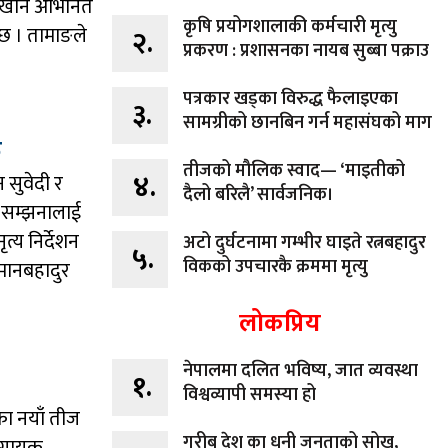
न खान अभिनित
कृषि प्रयोगशालाकी कर्मचारी मृत्यु
छ । तामाङले
२.
प्रकरण : प्रशासनका नायब सुब्बा पक्राउ
पत्रकार खड्का विरुद्ध फैलाइएका
३.
सामग्रीको छानबिन गर्न महासंघको माग
क
तीजको मौलिक स्वाद— ‘माइतीको
४.
 सुवेदी र
दैलो बरिलै’ सार्वजनिक।
 सम्झनालाई
्य निर्देशन
अटो दुर्घटनामा गम्भीर घाइते रत्नबहादुर
५.
विकको उपचारकै क्रममा मृत्यु
 मानबहादुर
लोकप्रिय
नेपालमा दलित भविष्य, जात व्यवस्था
१.
विश्वव्यापी समस्या हो
का नयाँ तीज
गरीब देश का धनी जनताको सोख,