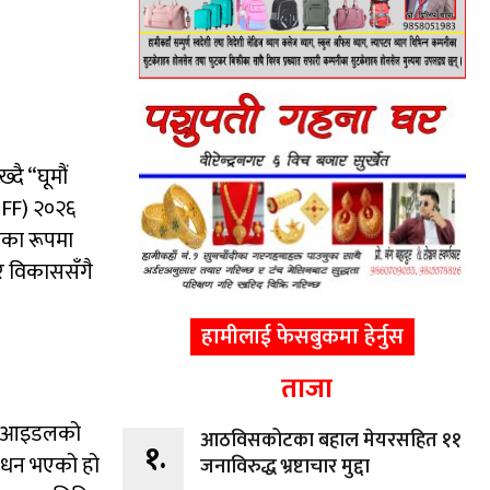
्दै “घूमौं
(KIFF) २०२६
यका रूपमा
 र विकाससँगै
हामीलाई फेसबुकमा हेर्नुस
ताजा
ीय आइडलको
आठविसकोटका बहाल मेयरसहित ११
१.
िधन भएको हो
जनाविरुद्ध भ्रष्टाचार मुद्दा