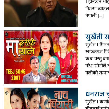
। इन्डियन आ
फिल्म ‘ब्या
नेपाली […]
सुर्खेती
सुर्खेत । मि
खडकराज गिरी
कथा वस्तु बन
नरेश सोनीले 
वलीको सम्पा
धनराज चु
सुर्खेत । कर