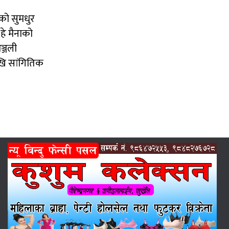
ीको सुमधुर
हे मैनाको
ञ्जली
खि सांगितिक