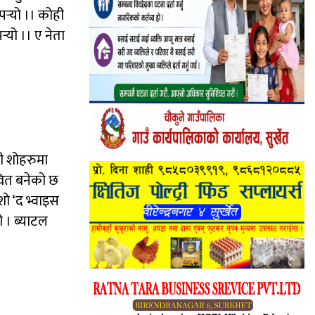
पर्‍यो ।। कोही
‍यो ।। ए नेता
ी शोहरुमा
ावित बनेको छ
ो ‘द भ्वाइस
 । ब्याटल