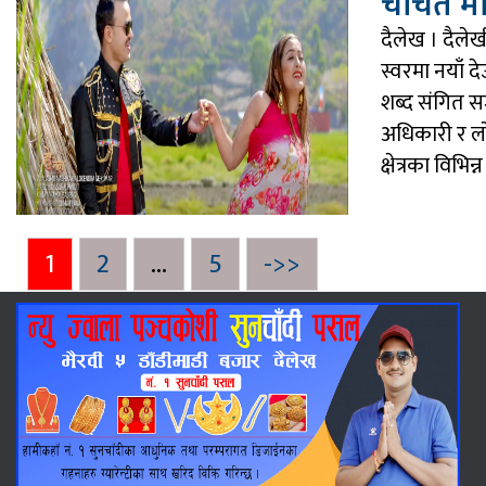
चर्चित म
दैलेख । दैले
स्वरमा नयाँ द
शब्द संगित स
अधिकारी र लो
क्षेत्रका विभिन्
Posts
Page
Page
Page
1
2
…
5
->>
pagination