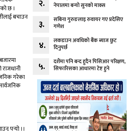
ं गायक
२.
नेपालमा बन्यो सुनको माक्स
ेको छ ।
कृतीलाई बचाउन
सबिना गुरुङलाइ रुवायर गए प्रदेसिए
३.
गणेश
लकडाउन अवधिको बैंक ब्याज छुट
४.
दिनुपर्छ
 बजारमा
दशैंमा पनि बन्द हुदैन पिसिआर परिक्षण,
५.
ो राजधानी
सिफारिसका आधारमा टेष्ट हुने
्वजनिक गरेका
सार्वजनिक
उनु पर्‍यो ।।