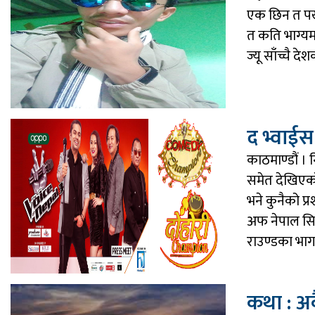
एक छिन त पर्ख
त कति भाग्यमा
ज्यू साँच्चै दे
द भ्वाईस
काठमाण्डौं ।
समेत देखिएको 
भने कुनैको प
अफ नेपाल सिज
राउण्डका भाग
कथा : अर्क