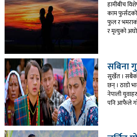
हामीबीच विशेष
काम फुर्सदको 
फुल र भमराक
र मृत्युको अघ
सबिना ग
सुर्खेत । सब
छन् । ठाडो भा
नेपाली युवाहर
पनि आफैले गरे