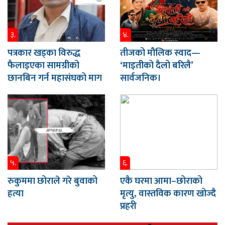
३.
४.
पत्रकार खड्का विरुद्ध
तीजको मौलिक स्वाद—
फैलाइएका सामग्रीको
‘माइतीको दैलो बरिलै’
छानबिन गर्न महासंघको माग
सार्वजनिक।
५.
६.
रुकुममा छोराले गरे बुवाको
एकै घरमा आमा–छोराको
हत्या
मृत्यु, वास्तविक कारण खोज्दै
प्रहरी