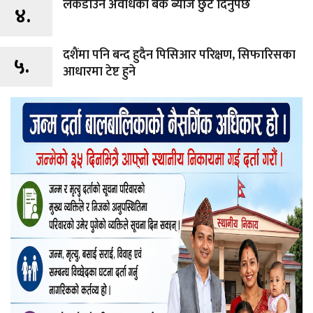
लकडाउन अवधिको बैंक ब्याज छुट दिनुपर्छ
४.
दशैंमा पनि बन्द हुदैन पिसिआर परिक्षण, सिफारिसका
५.
आधारमा टेष्ट हुने