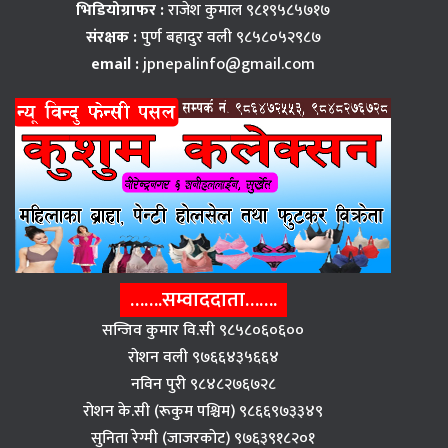
भिडियोग्राफर :
राजेश कुमाल ९८१९५८५७१७
संरक्षक :
पुर्ण बहादुर वली ९८५८०५२९८७
email :
jpnepalinfo@gmail.com
…….सम्वाददाता…….
सन्जिव कुमार वि.सी ९८५८०६०६००
राेशन वली ९७६६४३५६६४
नविन पुरी ९८४८२७६७२८
राेशन के.सी (रूकुम पश्चिम) ९८६६९७३३४९
सुनिता रेग्मी (जाजरकाेट) ९७६३९१८२०१