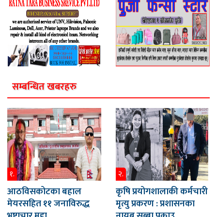
सम्बन्धित खबरहरु
१.
२.
आठविसकोटका बहाल
कृषि प्रयोगशालाकी कर्मचारी
मेयरसहित ११ जनाविरुद्ध
मृत्यु प्रकरण : प्रशासनका
भ्रष्टाचार मुद्दा
नायब सुब्बा पक्राउ