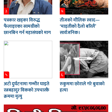
३.
४.
पत्रकार खड्का विरुद्ध
तीजको मौलिक स्वाद—
फैलाइएका सामग्रीको
‘माइतीको दैलो बरिलै’
छानबिन गर्न महासंघको माग
सार्वजनिक।
५.
६.
अटो दुर्घटनामा गम्भीर घाइते
रुकुममा छोराले गरे बुवाको
रत्नबहादुर विकको उपचारकै
हत्या
क्रममा मृत्यु