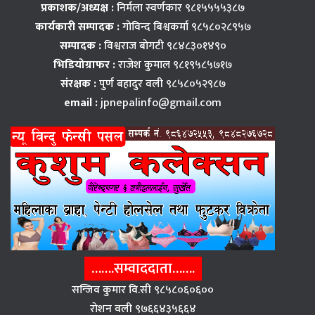
प्रकाशक/अध्यक्ष :
निर्मला स्वर्णकार ९८१५५५५३८७
कार्यकारी सम्पादक :
गोविन्द बिश्वकर्मा ९८५८०२८९५७
सम्पादक :
विश्वराज बाेगटी ९८४८३०१४९०
भिडियोग्राफर :
राजेश कुमाल ९८१९५८५७१७
संरक्षक :
पुर्ण बहादुर वली ९८५८०५२९८७
email :
jpnepalinfo@gmail.com
…….सम्वाददाता…….
सन्जिव कुमार वि.सी ९८५८०६०६००
राेशन वली ९७६६४३५६६४