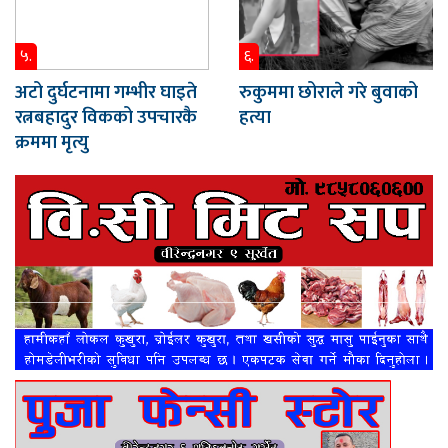
५.
६.
अटो दुर्घटनामा गम्भीर घाइते
रुकुममा छोराले गरे बुवाको
रत्नबहादुर विकको उपचारकै
हत्या
क्रममा मृत्यु