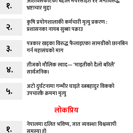
आठविसकोटका बहाल मेयरसहित ११ जनाविरुद्ध
१.
भ्रष्टाचार मुद्दा
कृषि प्रयोगशालाकी कर्मचारी मृत्यु प्रकरण :
२.
प्रशासनका नायब सुब्बा पक्राउ
पत्रकार खड्का विरुद्ध फैलाइएका सामग्रीको छानबिन
३.
गर्न महासंघको माग
तीजको मौलिक स्वाद— ‘माइतीको दैलो बरिलै’
४.
सार्वजनिक।
अटो दुर्घटनामा गम्भीर घाइते रत्नबहादुर विकको
५.
उपचारकै क्रममा मृत्यु
लोकप्रिय
नेपालमा दलित भविष्य, जात व्यवस्था विश्वव्यापी
१.
समस्या हो