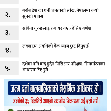
गरीब देश का धनी जनताको सोख, नेपालमा बन्यो
२.
सुनको माक्स
सबिना गुरुङलाइ रुवायर गए प्रदेसिए गणेश
३.
लकडाउन अवधिको बैंक ब्याज छुट दिनुपर्छ
४.
दशैंमा पनि बन्द हुदैन पिसिआर परिक्षण, सिफारिसका
५.
आधारमा टेष्ट हुने