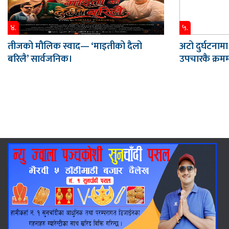
४.
५.
तीजको मौलिक स्वाद— ‘माइतीको दैलो
अटो दुर्घटनामा
बरिलै’ सार्वजनिक।
उपचारकै क्रममा