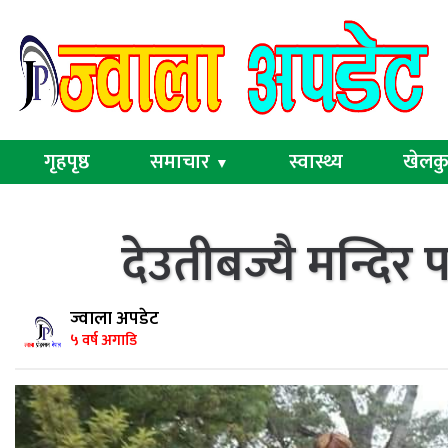
गृहपृष्ठ
समाचार
स्वास्थ्य
खेलक
▼
देउतीबज्यै मन्दिर
ज्वाला अपडेट
५ वर्ष अगाडि