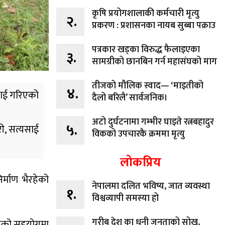
कृषि प्रयोगशालाकी कर्मचारी मृत्यु
२.
प्रकरण : प्रशासनका नायब सुब्बा पक्राउ
पत्रकार खड्का विरुद्ध फैलाइएका
३.
सामग्रीको छानबिन गर्न महासंघको माग
तीजको मौलिक स्वाद— ‘माइतीको
४.
सफाई गरिएको
दैलो बरिलै’ सार्वजनिक।
अटो दुर्घटनामा गम्भीर घाइते रत्नबहादुर
५.
री, सत्यसाई
विकको उपचारकै क्रममा मृत्यु
लोकप्रिय
िर्माण भैरहेको
नेपालमा दलित भविष्य, जात व्यवस्था
१.
विश्वव्यापी समस्या हो
गरीब देश का धनी जनताको सोख,
ाहरूको सहयोगमा