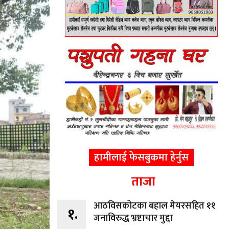
हामीलाई फेसबुकमा हेर्नुस
ताजा
आठविसकोटका बहाल मेयरसहित ११
१.
जनाविरुद्ध भ्रष्टाचार मुद्दा