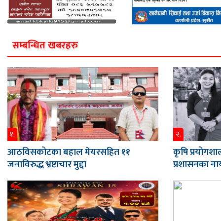
सम्बन्धित खबरहरु
१.
२.
आठविसकोटका बहाल मेयरसहित ११
कृषि प्रयोगशाल
जनाविरुद्ध भ्रष्टाचार मुद्दा
प्रशासनका नाय