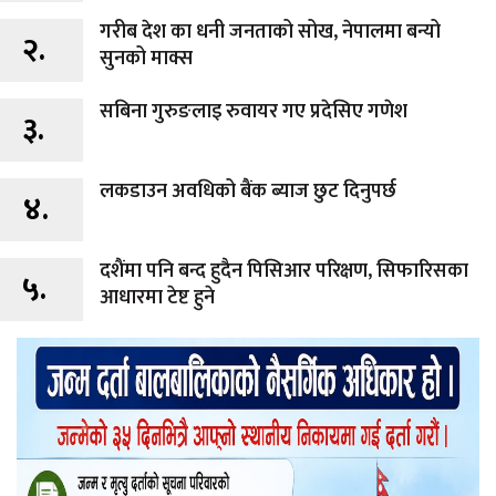
गरीब देश का धनी जनताको सोख, नेपालमा बन्यो
२.
सुनको माक्स
सबिना गुरुङलाइ रुवायर गए प्रदेसिए गणेश
३.
लकडाउन अवधिको बैंक ब्याज छुट दिनुपर्छ
४.
दशैंमा पनि बन्द हुदैन पिसिआर परिक्षण, सिफारिसका
५.
आधारमा टेष्ट हुने