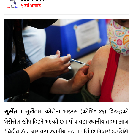
५ वर्ष अगाडि
सुर्खेत ।
सुर्खेतमा कोरोना भाइरस (कोभिड १९) विरुद्धको
भेरोसेल खोप दिइने भएको छ । पाँच वटा स्थानीय तहमा आज
(बिहीवार) र चार वटा स्थानीय तहमा पर्सि (शनिवार) ६२ देखि