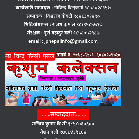
कार्यकारी सम्पादक :
गोविन्द बिश्वकर्मा ९८५८०२८९५७
सम्पादक :
विश्वराज बाेगटी ९८४८३०१४९०
भिडियोग्राफर :
राजेश कुमाल ९८१९५८५७१७
संरक्षक :
पुर्ण बहादुर वली ९८५८०५२९८७
email :
jpnepalinfo@gmail.com
…….सम्वाददाता…….
सन्जिव कुमार वि.सी ९८५८०६०६००
राेशन वली ९७६६४३५६६४