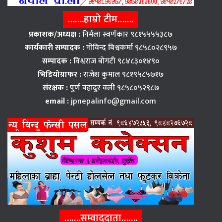
…….हाम्रो टीम…….
प्रकाशक/अध्यक्ष :
निर्मला स्वर्णकार ९८१५५५५३८७
कार्यकारी सम्पादक :
गोविन्द बिश्वकर्मा ९८५८०२८९५७
सम्पादक :
विश्वराज बाेगटी ९८४८३०१४९०
भिडियोग्राफर :
राजेश कुमाल ९८१९५८५७१७
संरक्षक :
पुर्ण बहादुर वली ९८५८०५२९८७
email :
jpnepalinfo@gmail.com
…….सम्वाददाता…….