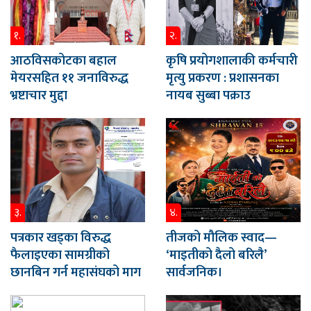
१.
२.
आठविसकोटका बहाल
कृषि प्रयोगशालाकी कर्मचारी
मेयरसहित ११ जनाविरुद्ध
मृत्यु प्रकरण : प्रशासनका
भ्रष्टाचार मुद्दा
नायब सुब्बा पक्राउ
३.
४.
पत्रकार खड्का विरुद्ध
तीजको मौलिक स्वाद—
फैलाइएका सामग्रीको
‘माइतीको दैलो बरिलै’
छानबिन गर्न महासंघको माग
सार्वजनिक।