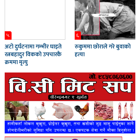
५.
६.
अटो दुर्घटनामा गम्भीर घाइते
रुकुममा छोराले गरे बुवाको
रत्नबहादुर विकको उपचारकै
हत्या
क्रममा मृत्यु