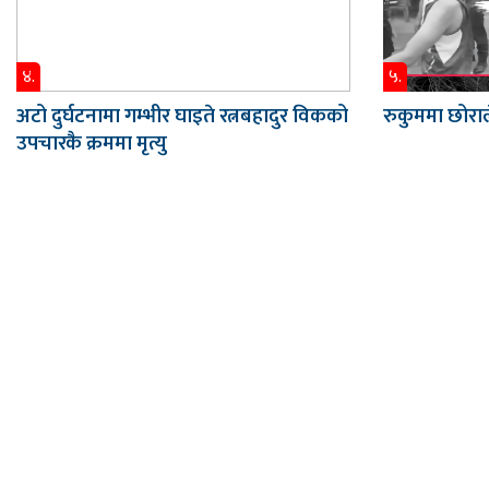
४.
५.
अटो दुर्घटनामा गम्भीर घाइते रत्नबहादुर विकको
रुकुममा छोराल
उपचारकै क्रममा मृत्यु