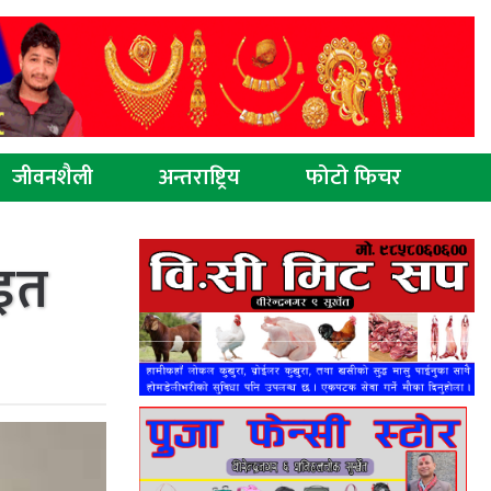
जीवनशैली
अन्तराष्ट्रिय
फोटो फिचर
ुइत