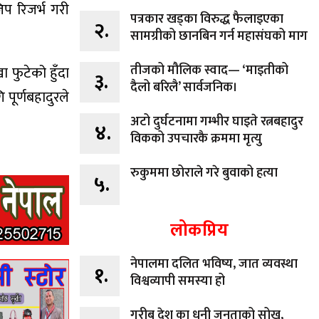
िप रिजर्भ गरी
पत्रकार खड्का विरुद्ध फैलाइएका
२.
सामग्रीको छानबिन गर्न महासंघको माग
तीजको मौलिक स्वाद— ‘माइतीको
 फुटेको हुँदा
३.
दैलो बरिलै’ सार्वजनिक।
पूर्णबहादुरले
अटो दुर्घटनामा गम्भीर घाइते रत्नबहादुर
४.
विकको उपचारकै क्रममा मृत्यु
रुकुममा छोराले गरे बुवाको हत्या
५.
लोकप्रिय
नेपालमा दलित भविष्य, जात व्यवस्था
१.
विश्वव्यापी समस्या हो
गरीब देश का धनी जनताको सोख,