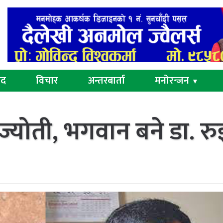
ुद
विचार
अन्तरबार्ता
मनोरन्जन
▼
्र ज्योती, भगवान बने डा. र