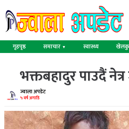
गृहपृष्ठ
समाचार
स्वास्थ्य
खेलक
▼
भक्तबहादुर पाउदैं नेत
ज्वाला अपडेट
५ वर्ष अगाडि