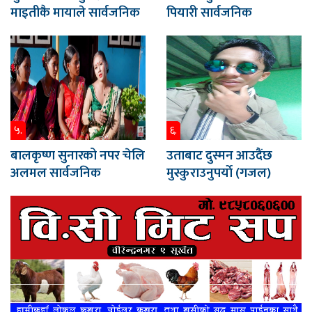
माइतीकै मायाले सार्वजनिक
पियारी सार्वजनिक
५.
६.
बालकृष्ण सुनारको नपर चेलि
उताबाट दुस्मन आउदैंछ
अलमल सार्वजनिक
मुस्कुराउनुपर्याे (गजल)