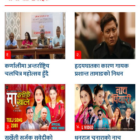
१.
२.
कर्णालीमा अन्तर्राष्ट्रिय
हृदयघातका कारण गायक
चलचित्र महोत्सव हुँदै
प्रशान्त तामाङको निधन
३.
४.
सुर्खेती सर्जक सुवेदीको
धनराज चुनाराकाे नाच