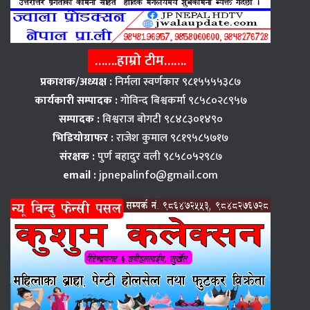
…….हाम्रो टीम…….
प्रकाशक/अध्यक्ष :
निर्मला स्वर्णकार ९८१५५५५३८७
कार्यकारी सम्पादक :
गोविन्द बिश्वकर्मा ९८५८०२८९५७
सम्पादक :
विश्वराज बाेगटी ९८४८३०१४९०
भिडियोग्राफर :
राजेश कुमाल ९८१९५८५७१७
संरक्षक :
पुर्ण बहादुर वली ९८५८०५२९८७
email :
jpnepalinfo@gmail.com