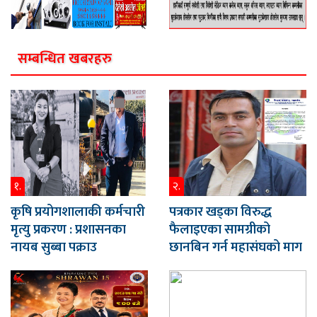
सम्बन्धित खबरहरु
१.
२.
कृषि प्रयोगशालाकी कर्मचारी
पत्रकार खड्का विरुद्ध
मृत्यु प्रकरण : प्रशासनका
फैलाइएका सामग्रीको
नायब सुब्बा पक्राउ
छानबिन गर्न महासंघको माग