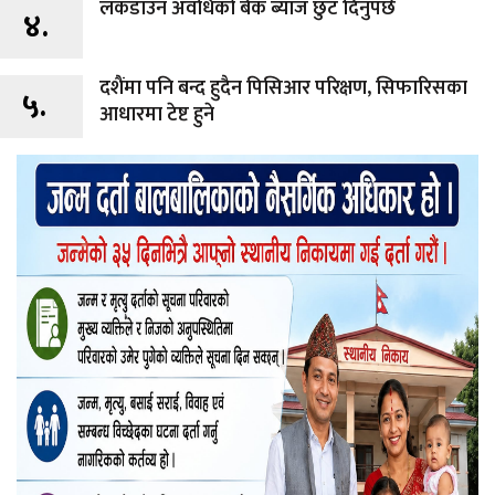
लकडाउन अवधिको बैंक ब्याज छुट दिनुपर्छ
४.
दशैंमा पनि बन्द हुदैन पिसिआर परिक्षण, सिफारिसका
५.
आधारमा टेष्ट हुने