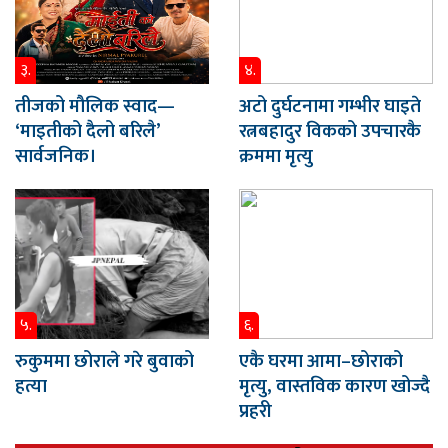
३.
४.
तीजको मौलिक स्वाद—
अटो दुर्घटनामा गम्भीर घाइते
‘माइतीको दैलो बरिलै’
रत्नबहादुर विकको उपचारकै
सार्वजनिक।
क्रममा मृत्यु
५.
६.
रुकुममा छोराले गरे बुवाको
एकै घरमा आमा–छोराको
हत्या
मृत्यु, वास्तविक कारण खोज्दै
प्रहरी