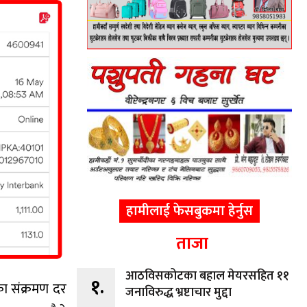
हामीलाई फेसबुकमा हेर्नुस
ताजा
आठविसकोटका बहाल मेयरसहित ११
१.
ा संक्रमण दर
जनाविरुद्ध भ्रष्टाचार मुद्दा