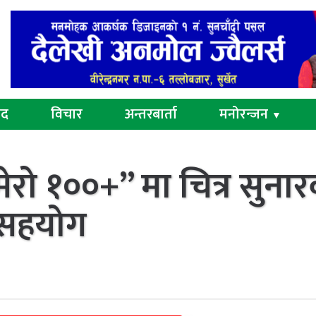
ुद
विचार
अन्तरबार्ता
मनोरन्जन
▼
रो १००+” मा चित्र सुना
सहयोग