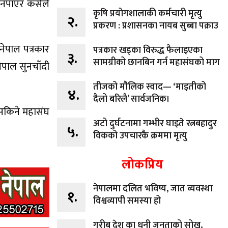
स नपाएर कसैले
कृषि प्रयोगशालाकी कर्मचारी मृत्यु
२.
प्रकरण : प्रशासनका नायब सुब्बा पक्राउ
नेपाल पत्रकार
पत्रकार खड्का विरुद्ध फैलाइएका
३.
सामग्रीको छानबिन गर्न महासंघको माग
ेपाल सुनचाँदी
तीजको मौलिक स्वाद— ‘माइतीको
४.
दैलो बरिलै’ सार्वजनिक।
 सकिने महासंघ
अटो दुर्घटनामा गम्भीर घाइते रत्नबहादुर
५.
विकको उपचारकै क्रममा मृत्यु
लोकप्रिय
नेपालमा दलित भविष्य, जात व्यवस्था
१.
विश्वव्यापी समस्या हो
गरीब देश का धनी जनताको सोख,