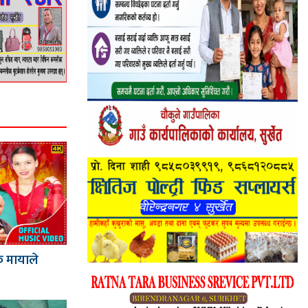
कै मायाले