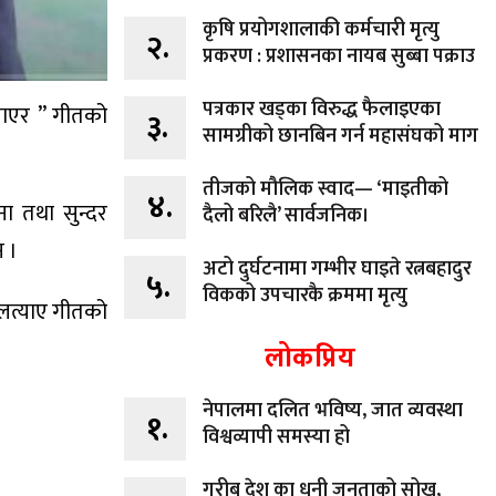
कृषि प्रयोगशालाकी कर्मचारी मृत्यु
२.
प्रकरण : प्रशासनका नायब सुब्बा पक्राउ
पत्रकार खड्का विरुद्ध फैलाइएका
याएर ” गीतको
३.
सामग्रीको छानबिन गर्न महासंघको माग
तीजको मौलिक स्वाद— ‘माइतीको
४.
ा तथा सुन्दर
दैलो बरिलै’ सार्वजनिक।
न ।
अटो दुर्घटनामा गम्भीर घाइते रत्नबहादुर
५.
विकको उपचारकै क्रममा मृत्यु
ौ लत्याए गीतको
लोकप्रिय
नेपालमा दलित भविष्य, जात व्यवस्था
१.
विश्वव्यापी समस्या हो
गरीब देश का धनी जनताको सोख,