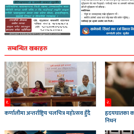
सम्बन्धित खबरहरु
१.
२.
कर्णालीमा अन्तर्राष्ट्रिय चलचित्र महोत्सव हुँदै
हृदयघातका का
निधन