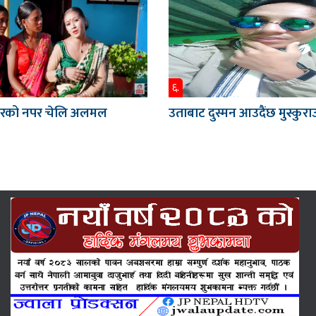
६.
नारको नपर चेलि अलमल
उताबाट दुस्मन आउदैंछ मुस्कुराउ