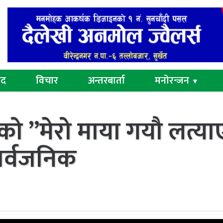
ुद
विचार
अन्तरबार्ता
मनोरन्जन
▼
को ”मेरो माया गयौ लत्या
ार्वजनिक