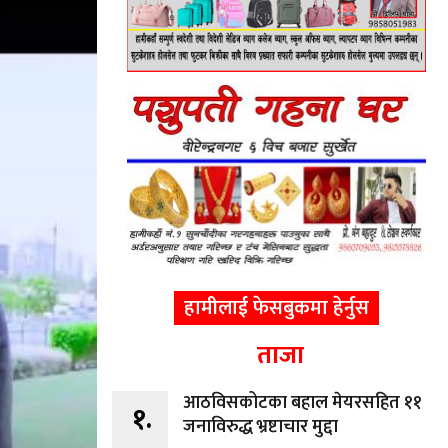
हामीलाई फेसबुकमा हेर्नुस
ताजा
आठविसकोटका बहाल मेयरसहित ११
१.
जनाविरुद्ध भ्रष्टाचार मुद्दा