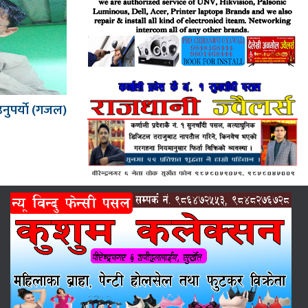
नुपर्याे (गजल)