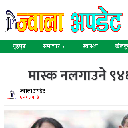
गृहपृष्ठ
समाचार
स्वास्थ्य
खेलक
▼
मास्क नलगाउने ९४६
ज्वाला अपडेट
६ वर्ष अगाडि