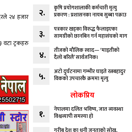
कृषि प्रयोगशालाकी कर्मचारी मृत्यु
२.
प्रकरण : प्रशासनका नायब सुब्बा पक्राउ
दरले २४ हजार
पत्रकार खड्का विरुद्ध फैलाइएका
३.
सामग्रीको छानबिन गर्न महासंघको माग
 वटा ट्रकहरु
तीजको मौलिक स्वाद— ‘माइतीको
४.
दैलो बरिलै’ सार्वजनिक।
अटो दुर्घटनामा गम्भीर घाइते रत्नबहादुर
५.
विकको उपचारकै क्रममा मृत्यु
लोकप्रिय
नेपालमा दलित भविष्य, जात व्यवस्था
१.
विश्वव्यापी समस्या हो
गरीब देश का धनी जनताको सोख,