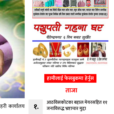
हामीलाई फेसबुकमा हेर्नुस
ताजा
आठविसकोटका बहाल मेयरसहित ११
१.
हरी कार्यालय
जनाविरुद्ध भ्रष्टाचार मुद्दा