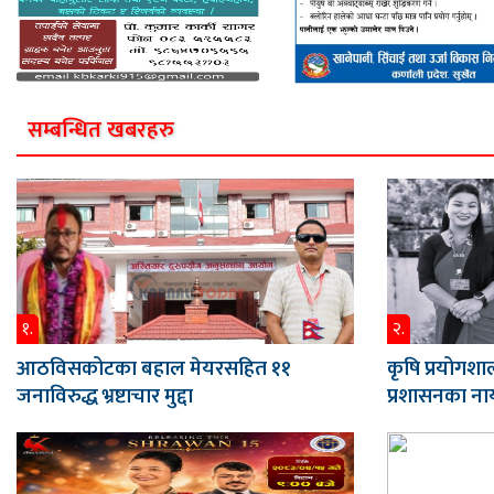
सम्बन्धित खबरहरु
१.
२.
आठविसकोटका बहाल मेयरसहित ११
कृषि प्रयोगशाल
जनाविरुद्ध भ्रष्टाचार मुद्दा
प्रशासनका नाय