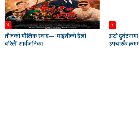
४.
५.
तीजको मौलिक स्वाद— ‘माइतीको दैलो
अटो दुर्घटनामा
बरिलै’ सार्वजनिक।
उपचारकै क्रममा