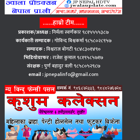
…….हाम्रो टीम…….
प्रकाशक/अध्यक्ष :
निर्मला स्वर्णकार ९८१५५५५३८७
कार्यकारी सम्पादक :
गोविन्द बिश्वकर्मा ९८५८०२८९५७
सम्पादक :
विश्वराज बाेगटी ९८४८३०१४९०
भिडियोग्राफर :
राजेश कुमाल ९८१९५८५७१७
संरक्षक :
पुर्ण बहादुर वली ९८५८०५२९८७
email :
jpnepalinfo@gmail.com