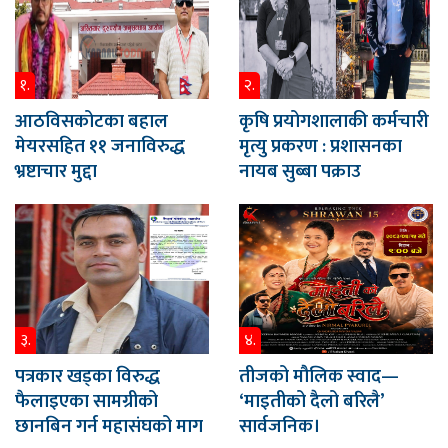
१.
२.
आठविसकोटका बहाल
कृषि प्रयोगशालाकी कर्मचारी
मेयरसहित ११ जनाविरुद्ध
मृत्यु प्रकरण : प्रशासनका
भ्रष्टाचार मुद्दा
नायब सुब्बा पक्राउ
३.
४.
पत्रकार खड्का विरुद्ध
तीजको मौलिक स्वाद—
फैलाइएका सामग्रीको
‘माइतीको दैलो बरिलै’
छानबिन गर्न महासंघको माग
सार्वजनिक।