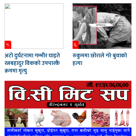
५.
६.
अटो दुर्घटनामा गम्भीर घाइते
रुकुममा छोराले गरे बुवाको
रत्नबहादुर विकको उपचारकै
हत्या
क्रममा मृत्यु