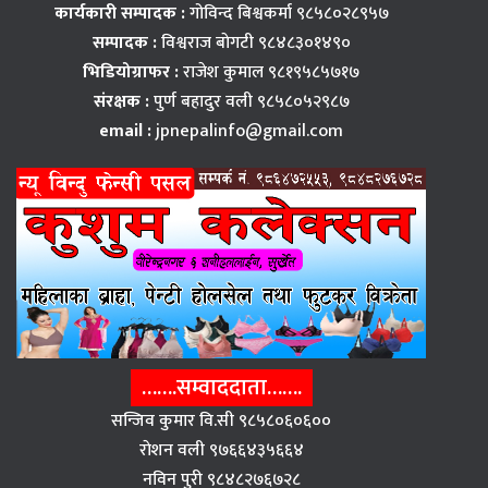
कार्यकारी सम्पादक :
गोविन्द बिश्वकर्मा ९८५८०२८९५७
सम्पादक :
विश्वराज बाेगटी ९८४८३०१४९०
भिडियोग्राफर :
राजेश कुमाल ९८१९५८५७१७
संरक्षक :
पुर्ण बहादुर वली ९८५८०५२९८७
email :
jpnepalinfo@gmail.com
…….सम्वाददाता…….
सन्जिव कुमार वि.सी ९८५८०६०६००
राेशन वली ९७६६४३५६६४
नविन पुरी ९८४८२७६७२८