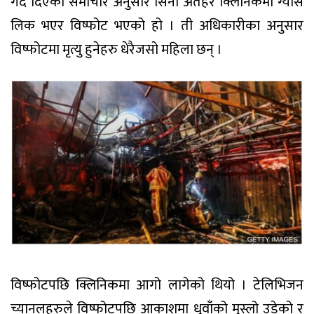
गर्दै दिएको समाचार अनुसार सिना अतहर क्लिनिकमा ग्यास
लिक भएर विष्फोट भएको हो । ती अधिकारीका अनुसार
विष्फोटमा मृत्यु हुनेहरु धेरैजसो महिला छन् ।
विष्फोटपछि क्लिनिकमा आगो लागेको थियो । टेलिभिजन
च्यानलहरुले विष्फोटपछि आकाशमा धुवाँको मुस्लो उडेको र