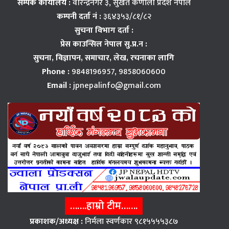
सम्पर्क कार्यालय :
वीरेन्द्रनगर ३, सुर्खेत कर्णाली प्रदेश नेपाल
कम्पनी दर्ता नं :
३६४३५३/८१/८२
सुचना विभाग दर्ता :
प्रेस काउन्सिल नेपाल सु.प्र.न :
सुचना, विज्ञापन,
समाचार, लेख, रचनाका लागि
Phone :
9848196957, 9858060600
Email :
jpnepalinfo@gmail.com
…….हाम्रो टीम…….
प्रकाशक/अध्यक्ष :
निर्मला स्वर्णकार ९८१५५५५३८७