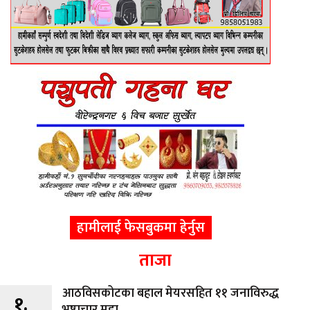
हामीलाई फेसबुकमा हेर्नुस
ताजा
आठविसकोटका बहाल मेयरसहित ११ जनाविरुद्ध
१.
भ्रष्टाचार मुद्दा