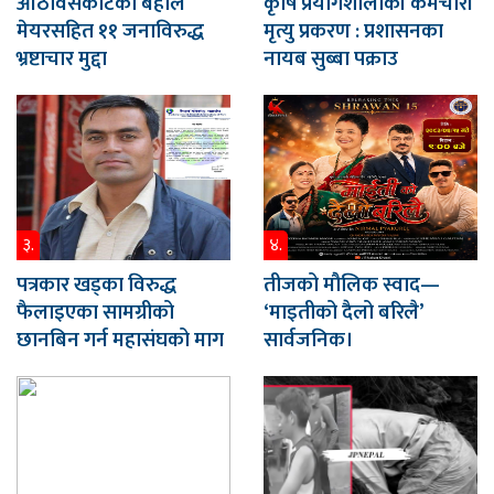
आठविसकोटका बहाल
कृषि प्रयोगशालाकी कर्मचारी
मेयरसहित ११ जनाविरुद्ध
मृत्यु प्रकरण : प्रशासनका
भ्रष्टाचार मुद्दा
नायब सुब्बा पक्राउ
३.
४.
पत्रकार खड्का विरुद्ध
तीजको मौलिक स्वाद—
फैलाइएका सामग्रीको
‘माइतीको दैलो बरिलै’
छानबिन गर्न महासंघको माग
सार्वजनिक।