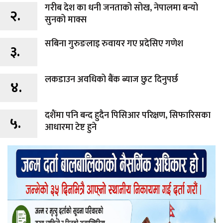
गरीब देश का धनी जनताको सोख, नेपालमा बन्यो
२.
सुनको माक्स
सबिना गुरुङलाइ रुवायर गए प्रदेसिए गणेश
३.
लकडाउन अवधिको बैंक ब्याज छुट दिनुपर्छ
४.
दशैंमा पनि बन्द हुदैन पिसिआर परिक्षण, सिफारिसका
५.
आधारमा टेष्ट हुने