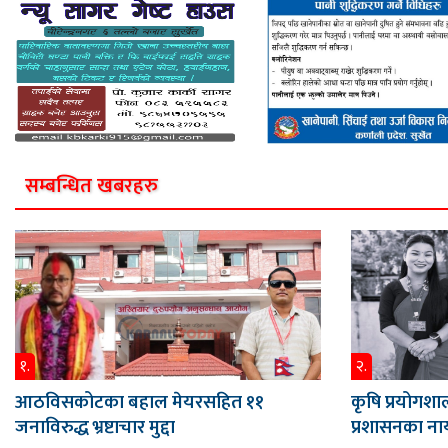
सम्बन्धित खबरहरु
१.
२.
आठविसकोटका बहाल मेयरसहित ११
कृषि प्रयोगशाल
जनाविरुद्ध भ्रष्टाचार मुद्दा
प्रशासनका नाय