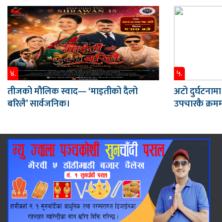
४.
५.
तीजको मौलिक स्वाद— ‘माइतीको दैलो
अटो दुर्घटनामा
बरिलै’ सार्वजनिक।
उपचारकै क्रममा