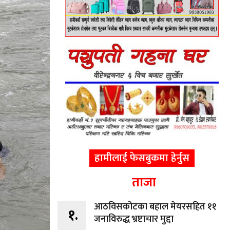
हामीलाई फेसबुकमा हेर्नुस
ताजा
आठविसकोटका बहाल मेयरसहित ११
१.
जनाविरुद्ध भ्रष्टाचार मुद्दा