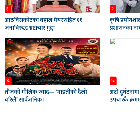
१.
२.
आठविसकोटका बहाल मेयरसहित ११
कृषि प्रयोगशाल
जनाविरुद्ध भ्रष्टाचार मुद्दा
प्रशासनका नाय
४.
५.
तीजको मौलिक स्वाद— ‘माइतीको दैलो
अटो दुर्घटनामा
बरिलै’ सार्वजनिक।
उपचारकै क्रममा