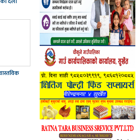
को दैलो
 वास्तविक