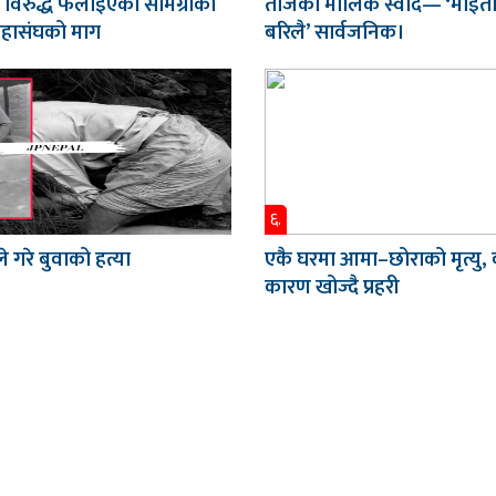
 विरुद्ध फैलाइएका सामग्रीको
तीजको मौलिक स्वाद— ‘माइती
महासंघको माग
बरिलै’ सार्वजनिक।
६.
े गरे बुवाको हत्या
एकै घरमा आमा–छोराको मृत्यु,
कारण खोज्दै प्रहरी