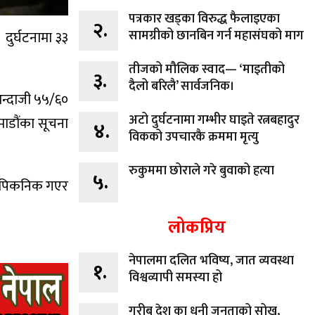
पत्रकार खड्का विरुद्ध फैलाइएका
२.
सामग्रीको छानबिन गर्न महासंघको माग
दुर्घटनामा ३३
तीजको मौलिक स्वाद— ‘माइतीको
३.
दैलो बरिलै’ सार्वजनिक।
 अन्दाजी ५५/६०
अटो दुर्घटनामा गम्भीर घाइते रत्नबहादुर
माडौंका सूचना
४.
विकको उपचारकै क्रममा मृत्यु
रुकुममा छोराले गरे बुवाको हत्या
५.
बाट पिकनिक गएर
लोकप्रिय
नेपालमा दलित भविष्य, जात व्यवस्था
१.
विश्वव्यापी समस्या हो
गरीब देश का धनी जनताको सोख,