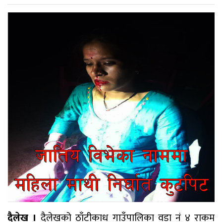
दैलेख ।
दैलेखको ठाँटीकाध गाउँपालिका वडा नं ४ राकम