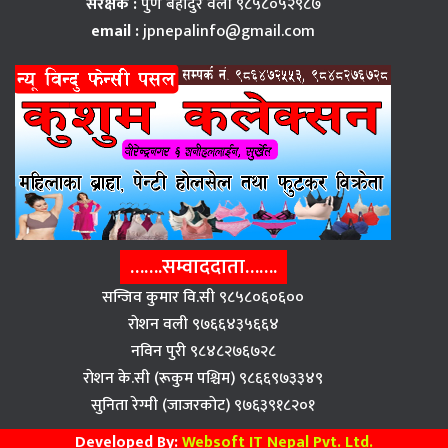
संरक्षक :
पुर्ण बहादुर वली ९८५८०५२९८७
email :
jpnepalinfo@gmail.com
…….सम्वाददाता…….
सन्जिव कुमार वि.सी ९८५८०६०६००
राेशन वली ९७६६४३५६६४
नविन पुरी ९८४८२७६७२८
राेशन के.सी (रूकुम पश्चिम) ९८६६९७३३४९
सुनिता रेग्मी (जाजरकाेट) ९७६३९१८२०१
Developed By:
Websoft IT Nepal Pvt. Ltd.