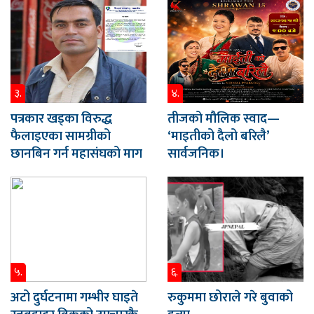
३.
४.
पत्रकार खड्का विरुद्ध
तीजको मौलिक स्वाद—
फैलाइएका सामग्रीको
‘माइतीको दैलो बरिलै’
छानबिन गर्न महासंघको माग
सार्वजनिक।
५.
६.
अटो दुर्घटनामा गम्भीर घाइते
रुकुममा छोराले गरे बुवाको