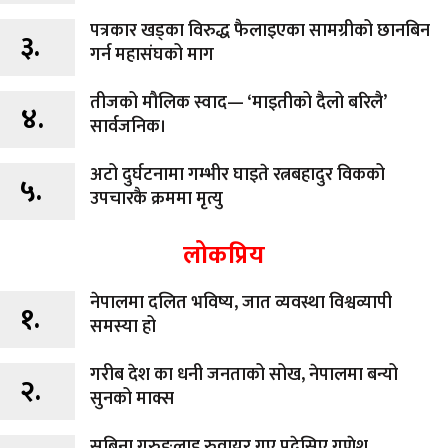
पत्रकार खड्का विरुद्ध फैलाइएका सामग्रीको छानबिन
३.
गर्न महासंघको माग
तीजको मौलिक स्वाद— ‘माइतीको दैलो बरिलै’
४.
सार्वजनिक।
अटो दुर्घटनामा गम्भीर घाइते रत्नबहादुर विकको
५.
उपचारकै क्रममा मृत्यु
लोकप्रिय
नेपालमा दलित भविष्य, जात व्यवस्था विश्वव्यापी
१.
समस्या हो
गरीब देश का धनी जनताको सोख, नेपालमा बन्यो
२.
सुनको माक्स
सबिना गुरुङलाइ रुवायर गए प्रदेसिए गणेश