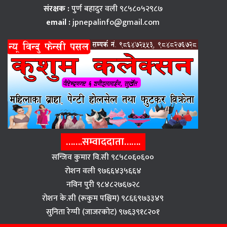
संरक्षक :
पुर्ण बहादुर वली ९८५८०५२९८७
email :
jpnepalinfo@gmail.com
…….सम्वाददाता…….
सन्जिव कुमार वि.सी ९८५८०६०६००
राेशन वली ९७६६४३५६६४
नविन पुरी ९८४८२७६७२८
राेशन के.सी (रूकुम पश्चिम) ९८६६९७३३४९
सुनिता रेग्मी (जाजरकाेट) ९७६३९१८२०१