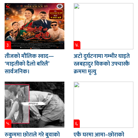
३.
४.
तीजको मौलिक स्वाद—
अटो दुर्घटनामा गम्भीर घाइते
‘माइतीको दैलो बरिलै’
रत्नबहादुर विकको उपचारकै
सार्वजनिक।
क्रममा मृत्यु
५.
६.
रुकुममा छोराले गरे बुवाको
एकै घरमा आमा–छोराको