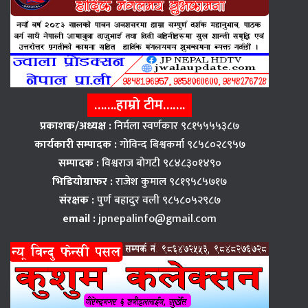
…….हाम्रो टीम…….
प्रकाशक/अध्यक्ष :
निर्मला स्वर्णकार ९८१५५५५३८७
कार्यकारी सम्पादक :
गोविन्द बिश्वकर्मा ९८५८०२८९५७
सम्पादक :
विश्वराज बाेगटी ९८४८३०१४९०
भिडियोग्राफर :
राजेश कुमाल ९८१९५८५७१७
संरक्षक :
पुर्ण बहादुर वली ९८५८०५२९८७
email :
jpnepalinfo@gmail.com