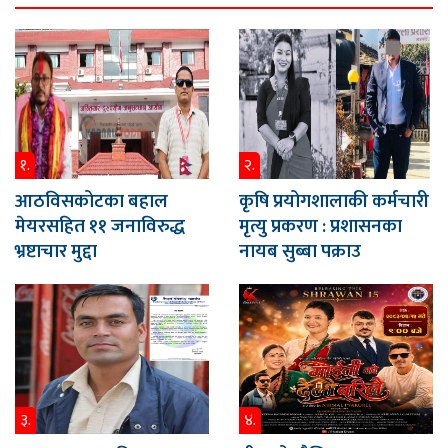
१.
२.
आठविसकोटका बहाल
कृषि प्रयोगशालाकी कर्मचारी
मेयरसहित ११ जनाविरुद्ध
मृत्यु प्रकरण : प्रशासनका
भ्रष्टाचार मुद्दा
नायब सुब्बा पक्राउ
३.
४.