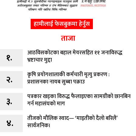
हामीलाई फेसबुकमा हेर्नुस
ताजा
आठविसकोटका बहाल मेयरसहित ११ जनाविरुद्ध
१.
भ्रष्टाचार मुद्दा
कृषि प्रयोगशालाकी कर्मचारी मृत्यु प्रकरण :
२.
प्रशासनका नायब सुब्बा पक्राउ
पत्रकार खड्का विरुद्ध फैलाइएका सामग्रीको छानबिन
३.
गर्न महासंघको माग
तीजको मौलिक स्वाद— ‘माइतीको दैलो बरिलै’
४.
सार्वजनिक।