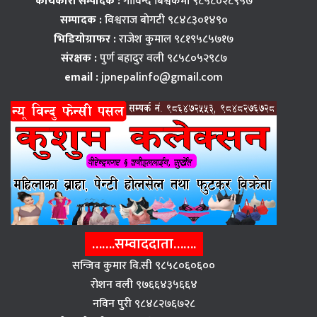
कार्यकारी सम्पादक :
गोविन्द बिश्वकर्मा ९८५८०२८९५७
सम्पादक :
विश्वराज बाेगटी ९८४८३०१४९०
भिडियोग्राफर :
राजेश कुमाल ९८१९५८५७१७
संरक्षक :
पुर्ण बहादुर वली ९८५८०५२९८७
email :
jpnepalinfo@gmail.com
…….सम्वाददाता…….
सन्जिव कुमार वि.सी ९८५८०६०६००
राेशन वली ९७६६४३५६६४
नविन पुरी ९८४८२७६७२८