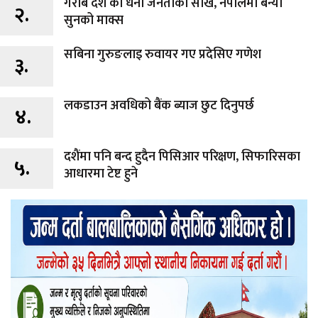
गरीब देश का धनी जनताको सोख, नेपालमा बन्यो
२.
सुनको माक्स
सबिना गुरुङलाइ रुवायर गए प्रदेसिए गणेश
३.
लकडाउन अवधिको बैंक ब्याज छुट दिनुपर्छ
४.
दशैंमा पनि बन्द हुदैन पिसिआर परिक्षण, सिफारिसका
५.
आधारमा टेष्ट हुने