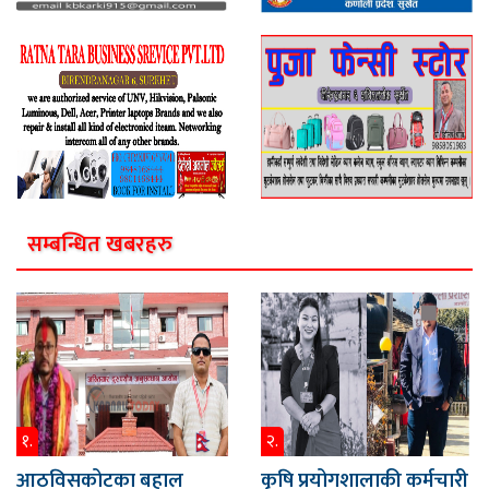
सम्बन्धित खबरहरु
१.
२.
आठविसकोटका बहाल
कृषि प्रयोगशालाकी कर्मचारी