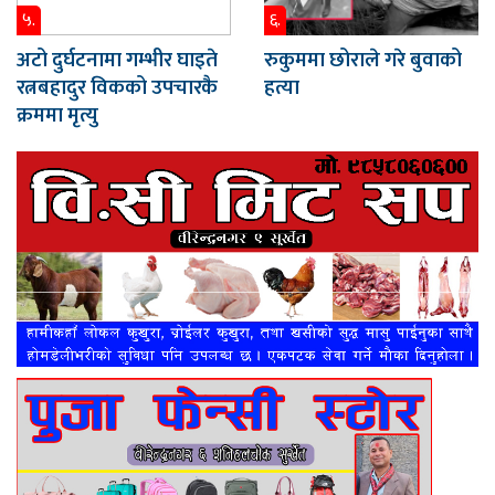
५.
६.
अटो दुर्घटनामा गम्भीर घाइते
रुकुममा छोराले गरे बुवाको
रत्नबहादुर विकको उपचारकै
हत्या
क्रममा मृत्यु