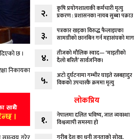
कृषि प्रयोगशालाकी कर्मचारी मृत्यु
२.
प्रकरण : प्रशासनका नायब सुब्बा पक्राउ
पत्रकार खड्का विरुद्ध फैलाइएका
३.
सामग्रीको छानबिन गर्न महासंघको माग
न दिएको छ ।
तीजको मौलिक स्वाद— ‘माइतीको
४.
दैलो बरिलै’ सार्वजनिक।
रक्षा निकायका
अटो दुर्घटनामा गम्भीर घाइते रत्नबहादुर
५.
विकको उपचारकै क्रममा मृत्यु
लोकप्रिय
नेपालमा दलित भविष्य, जात व्यवस्था
१.
विश्वव्यापी समस्या हो
् समन्वय गरेर
गरीब देश का धनी जनताको सोख,