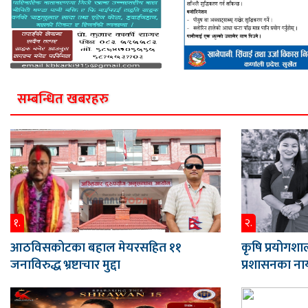
सम्बन्धित खबरहरु
१.
२.
आठविसकोटका बहाल मेयरसहित ११
कृषि प्रयोगशाल
जनाविरुद्ध भ्रष्टाचार मुद्दा
प्रशासनका नाय