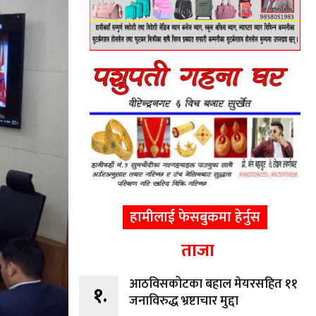
हामीलाई फेसबुकमा हेर्नुस
ताजा
आठविसकोटका बहाल मेयरसहित ११
१.
जनाविरुद्ध भ्रष्टाचार मुद्दा