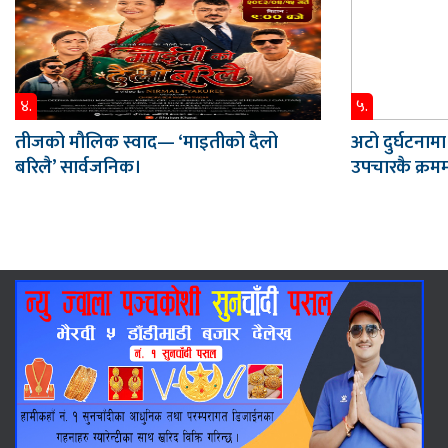
४.
५.
तीजको मौलिक स्वाद— ‘माइतीको दैलो
अटो दुर्घटनामा
बरिलै’ सार्वजनिक।
उपचारकै क्रममा