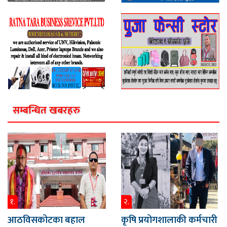
सम्बन्धित खबरहरु
१.
२.
आठविसकोटका बहाल
कृषि प्रयोगशालाकी कर्मचारी