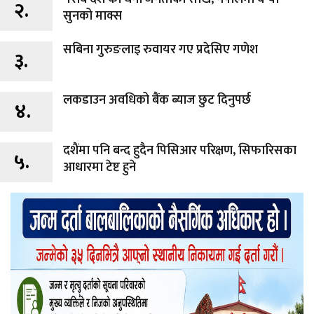
२.
सुनको माक्स
सबिना गुरुङलाइ रुवायर गए प्रदेसिए गणेश
३.
लकडाउन अवधिको बैंक ब्याज छुट दिनुपर्छ
४.
दशैंमा पनि बन्द हुदैन पिसिआर परिक्षण, सिफारिसका
५.
आधारमा टेष्ट हुने