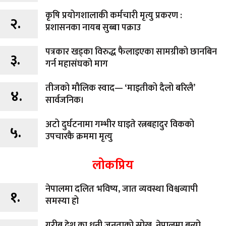
कृषि प्रयोगशालाकी कर्मचारी मृत्यु प्रकरण :
२.
प्रशासनका नायब सुब्बा पक्राउ
पत्रकार खड्का विरुद्ध फैलाइएका सामग्रीको छानबिन
३.
गर्न महासंघको माग
तीजको मौलिक स्वाद— ‘माइतीको दैलो बरिलै’
४.
सार्वजनिक।
अटो दुर्घटनामा गम्भीर घाइते रत्नबहादुर विकको
५.
उपचारकै क्रममा मृत्यु
लोकप्रिय
नेपालमा दलित भविष्य, जात व्यवस्था विश्वव्यापी
१.
समस्या हो
गरीब देश का धनी जनताको सोख, नेपालमा बन्यो