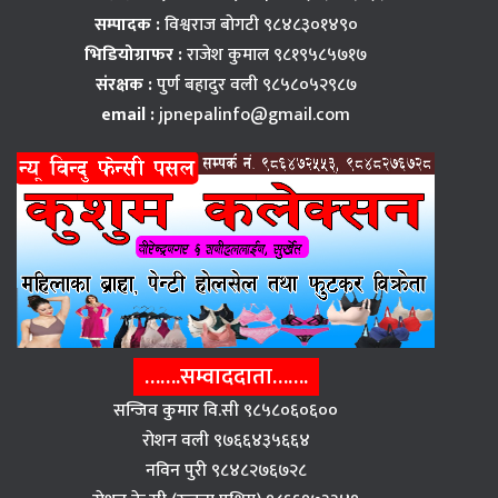
सम्पादक :
विश्वराज बाेगटी ९८४८३०१४९०
भिडियोग्राफर :
राजेश कुमाल ९८१९५८५७१७
संरक्षक :
पुर्ण बहादुर वली ९८५८०५२९८७
email :
jpnepalinfo@gmail.com
…….सम्वाददाता…….
सन्जिव कुमार वि.सी ९८५८०६०६००
राेशन वली ९७६६४३५६६४
नविन पुरी ९८४८२७६७२८