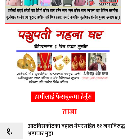
हामीलाई फेसबुकमा हेर्नुस
ताजा
आठविसकोटका बहाल मेयरसहित ११ जनाविरुद्ध
१.
भ्रष्टाचार मुद्दा