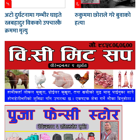
५.
६.
अटो दुर्घटनामा गम्भीर घाइते
रुकुममा छोराले गरे बुवाको
रत्नबहादुर विकको उपचारकै
हत्या
क्रममा मृत्यु