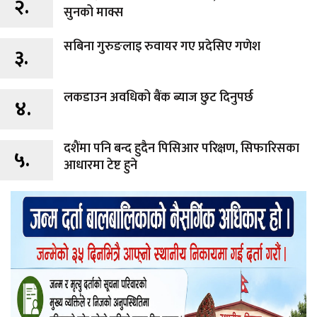
२.
सुनको माक्स
सबिना गुरुङलाइ रुवायर गए प्रदेसिए गणेश
३.
लकडाउन अवधिको बैंक ब्याज छुट दिनुपर्छ
४.
दशैंमा पनि बन्द हुदैन पिसिआर परिक्षण, सिफारिसका
५.
आधारमा टेष्ट हुने