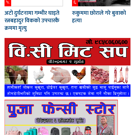
५.
६.
अटो दुर्घटनामा गम्भीर घाइते
रुकुममा छोराले गरे बुवाको
रत्नबहादुर विकको उपचारकै
हत्या
क्रममा मृत्यु