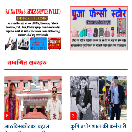
सम्बन्धित खबरहरु
१.
२.
आठविसकोटका बहाल
कृषि प्रयोगशालाकी कर्मचारी