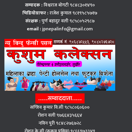
सम्पादक :
विश्वराज बाेगटी ९८४८३०१४९०
भिडियोग्राफर :
राजेश कुमाल ९८१९५८५७१७
संरक्षक :
पुर्ण बहादुर वली ९८५८०५२९८७
email :
jpnepalinfo@gmail.com
…….सम्वाददाता…….
सन्जिव कुमार वि.सी ९८५८०६०६००
राेशन वली ९७६६४३५६६४
नविन पुरी ९८४८२७६७२८
राेशन के.सी (रूकुम पश्चिम) ९८६६९७३३४९