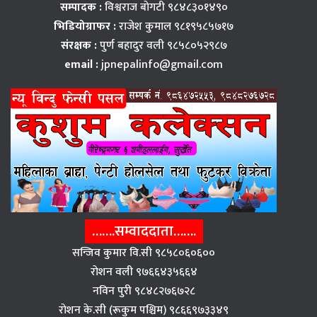
सम्पादक :
विश्वराज बाेगटी ९८४८३०१४९०
भिडियोग्राफर :
राजेश कुमाल ९८१९५८५७१७
संरक्षक :
पुर्ण बहादुर वली ९८५८०५२९८७
email :
jpnepalinfo@gmail.com
…….सम्वाददाता…….
सन्जिव कुमार वि.सी ९८५८०६०६००
राेशन वली ९७६६४३५६६४
नविन पुरी ९८४८२७६७२८
राेशन के.सी (रूकुम पश्चिम) ९८६६९७३३४९