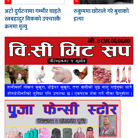
५.
६.
अटो दुर्घटनामा गम्भीर घाइते
रुकुममा छोराले गरे बुवाको
रत्नबहादुर विकको उपचारकै
हत्या
क्रममा मृत्यु