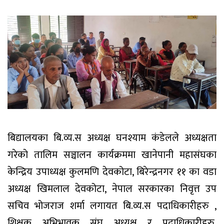
बिद्यालयका बि.व्य.स अध्यक्ष घनश्याम कंडेलले अध्यक्षता
गरेकाे तालिम सञ्चालन कार्यक्रममा खानेपानी महासंघका
केन्द्रिय उपाध्यक्ष कुलमणि देवकोटा, बिरेन्द्रनगर ११ का वडा
अध्यक्ष खिमलाल देवकोटा, नेपाल सरकारका निवृत्त उप
सचिव भोजराज शर्मा लगायत बि.व्य.स पदाधिकारीहरु ,
शिक्षक अभिभावक संघ अध्यक्ष र पदाधिकारीहरु,