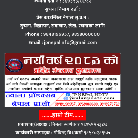
कम्पनी दर्ता नं :
३६४३५३/८१/८२
सुचना विभाग दर्ता :
प्रेस काउन्सिल नेपाल सु.प्र.न :
सुचना, विज्ञापन,
समाचार, लेख, रचनाका लागि
Phone :
9848196957, 9858060600
Email :
jpnepalinfo@gmail.com
…….हाम्रो टीम…….
प्रकाशक/अध्यक्ष :
निर्मला स्वर्णकार ९८१५५५५३८७
कार्यकारी सम्पादक :
गोविन्द बिश्वकर्मा ९८५८०२८९५७