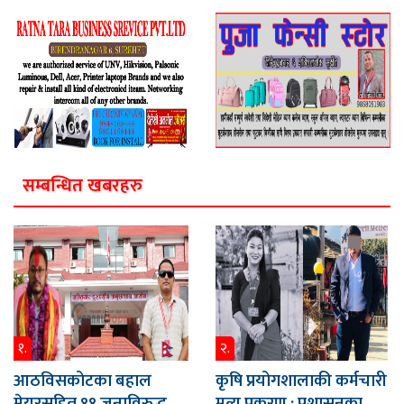
सम्बन्धित खबरहरु
१.
२.
आठविसकोटका बहाल
कृषि प्रयोगशालाकी कर्मचारी
मेयरसहित ११ जनाविरुद्ध
मृत्यु प्रकरण : प्रशासनका