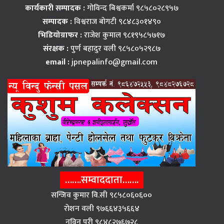
कार्यकारी सम्पादक :
गोविन्द बिश्वकर्मा ९८५८०२८९५७
सम्पादक :
विश्वराज बाेगटी ९८४८३०१४९०
भिडियोग्राफर :
राजेश कुमाल ९८१९५८५७१७
संरक्षक :
पुर्ण बहादुर वली ९८५८०५२९८७
email :
jpnepalinfo@gmail.com
…….सम्वाददाता…….
सन्जिव कुमार वि.सी ९८५८०६०६००
राेशन वली ९७६६४३५६६४
नविन पुरी ९८४८२७६७२८