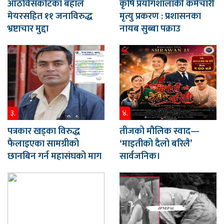
आठविसकोटका बहाल
कृषि प्रयोगशालाकी कर्मचारी
मेयरसहित ११ जनाविरुद्ध
मृत्यु प्रकरण : प्रशासनका
भ्रष्टाचार मुद्दा
नायब सुब्बा पक्राउ
३.
४.
पत्रकार खड्का विरुद्ध
तीजको मौलिक स्वाद—
फैलाइएका सामग्रीको
‘माइतीको दैलो बरिलै’
छानबिन गर्न महासंघको माग
सार्वजनिक।