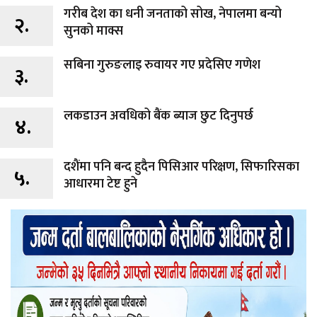
गरीब देश का धनी जनताको सोख, नेपालमा बन्यो
२.
सुनको माक्स
सबिना गुरुङलाइ रुवायर गए प्रदेसिए गणेश
३.
लकडाउन अवधिको बैंक ब्याज छुट दिनुपर्छ
४.
दशैंमा पनि बन्द हुदैन पिसिआर परिक्षण, सिफारिसका
५.
आधारमा टेष्ट हुने