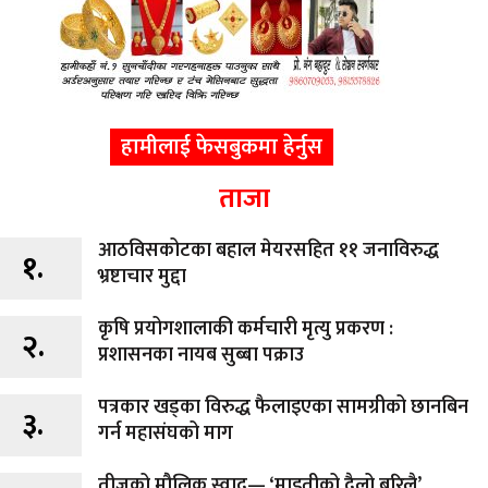
हामीलाई फेसबुकमा हेर्नुस
ताजा
आठविसकोटका बहाल मेयरसहित ११ जनाविरुद्ध
१.
भ्रष्टाचार मुद्दा
कृषि प्रयोगशालाकी कर्मचारी मृत्यु प्रकरण :
२.
प्रशासनका नायब सुब्बा पक्राउ
पत्रकार खड्का विरुद्ध फैलाइएका सामग्रीको छानबिन
३.
गर्न महासंघको माग
तीजको मौलिक स्वाद— ‘माइतीको दैलो बरिलै’