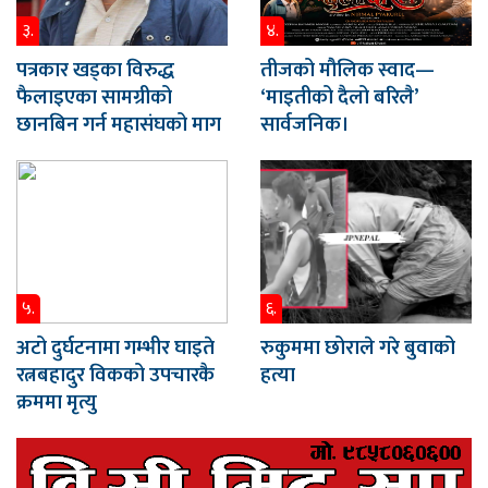
३.
४.
पत्रकार खड्का विरुद्ध
तीजको मौलिक स्वाद—
फैलाइएका सामग्रीको
‘माइतीको दैलो बरिलै’
छानबिन गर्न महासंघको माग
सार्वजनिक।
५.
६.
अटो दुर्घटनामा गम्भीर घाइते
रुकुममा छोराले गरे बुवाको
रत्नबहादुर विकको उपचारकै
हत्या
क्रममा मृत्यु