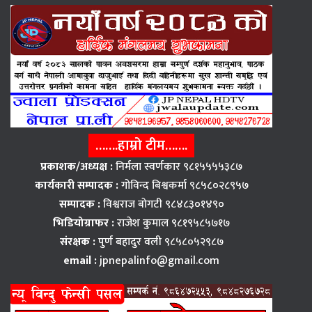
…….हाम्रो टीम…….
प्रकाशक/अध्यक्ष :
निर्मला स्वर्णकार ९८१५५५५३८७
कार्यकारी सम्पादक :
गोविन्द बिश्वकर्मा ९८५८०२८९५७
सम्पादक :
विश्वराज बाेगटी ९८४८३०१४९०
भिडियोग्राफर :
राजेश कुमाल ९८१९५८५७१७
संरक्षक :
पुर्ण बहादुर वली ९८५८०५२९८७
email :
jpnepalinfo@gmail.com