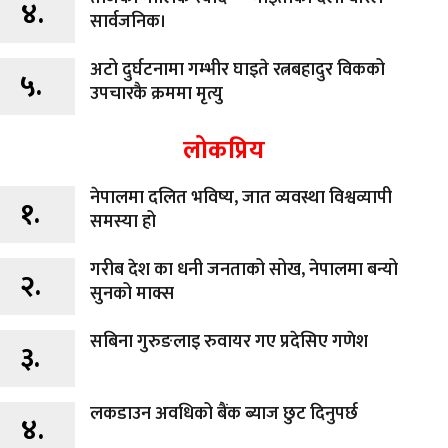
४.
सार्वजनिक।
अटो दुर्घटनामा गम्भीर घाइते रत्नबहादुर विकको
५.
उपचारकै क्रममा मृत्यु
लोकप्रिय
नेपालमा दलित भविष्य, जात व्यवस्था विश्वव्यापी
१.
समस्या हो
गरीब देश का धनी जनताको सोख, नेपालमा बन्यो
२.
सुनको माक्स
सबिना गुरुङलाइ रुवायर गए प्रदेसिए गणेश
३.
लकडाउन अवधिको बैंक ब्याज छुट दिनुपर्छ
४.