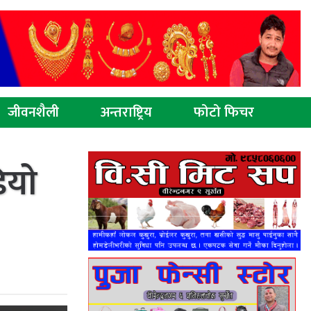
जीवनशैली
अन्तराष्ट्रिय
फोटो फिचर
ियाे