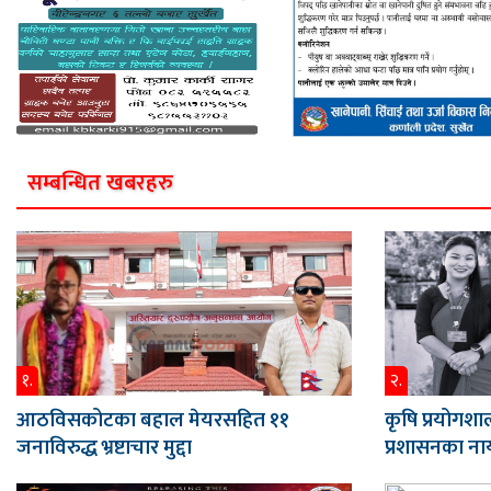
सम्बन्धित खबरहरु
१.
२.
आठविसकोटका बहाल मेयरसहित ११
कृषि प्रयोगशाल
जनाविरुद्ध भ्रष्टाचार मुद्दा
प्रशासनका नाय