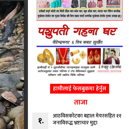
हामीलाई फेसबुकमा हेर्नुस
ताजा
आठविसकोटका बहाल मेयरसहित ११
१.
जनाविरुद्ध भ्रष्टाचार मुद्दा