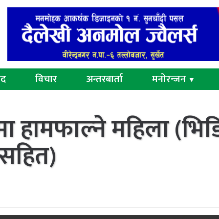
ुद
विचार
अन्तरबार्ता
मनोरन्जन
▼
दीमा हामफाल्ने महिला (भिड
सहित)