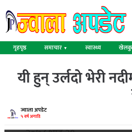
गृहपृष्ठ
समाचार
स्वास्थ्य
खेलक
▼
यी हुन् उर्लदो भेरी न
ज्वाला अपडेट
५ वर्ष अगाडि