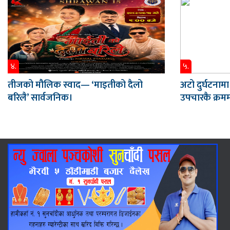
४.
५.
तीजको मौलिक स्वाद— ‘माइतीको दैलो
अटो दुर्घटनामा
बरिलै’ सार्वजनिक।
उपचारकै क्रममा