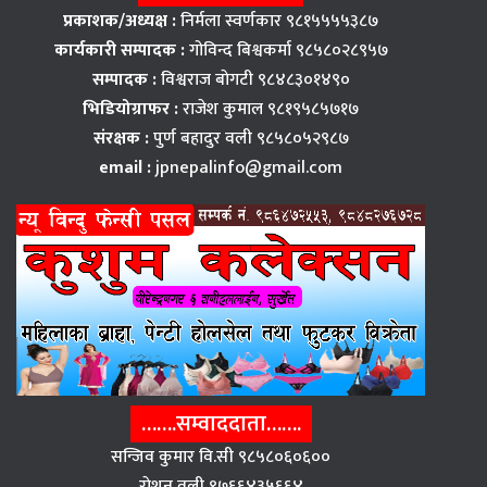
प्रकाशक/अध्यक्ष :
निर्मला स्वर्णकार ९८१५५५५३८७
कार्यकारी सम्पादक :
गोविन्द बिश्वकर्मा ९८५८०२८९५७
सम्पादक :
विश्वराज बाेगटी ९८४८३०१४९०
भिडियोग्राफर :
राजेश कुमाल ९८१९५८५७१७
संरक्षक :
पुर्ण बहादुर वली ९८५८०५२९८७
email :
jpnepalinfo@gmail.com
…….सम्वाददाता…….
सन्जिव कुमार वि.सी ९८५८०६०६००
राेशन वली ९७६६४३५६६४