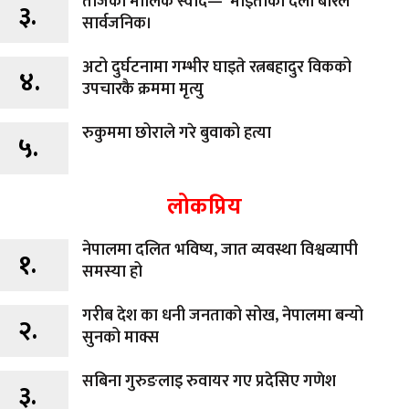
तीजको मौलिक स्वाद— ‘माइतीको दैलो बरिलै’
३.
सार्वजनिक।
अटो दुर्घटनामा गम्भीर घाइते रत्नबहादुर विकको
४.
उपचारकै क्रममा मृत्यु
रुकुममा छोराले गरे बुवाको हत्या
५.
लोकप्रिय
नेपालमा दलित भविष्य, जात व्यवस्था विश्वव्यापी
१.
समस्या हो
गरीब देश का धनी जनताको सोख, नेपालमा बन्यो
२.
सुनको माक्स
सबिना गुरुङलाइ रुवायर गए प्रदेसिए गणेश
३.