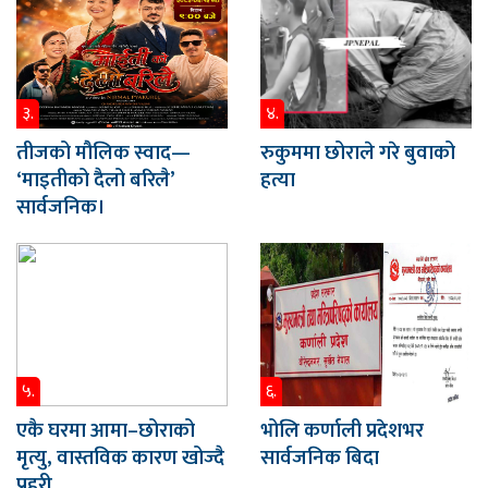
३.
४.
तीजको मौलिक स्वाद—
रुकुममा छोराले गरे बुवाको
‘माइतीको दैलो बरिलै’
हत्या
सार्वजनिक।
५.
६.
एकै घरमा आमा–छोराको
भोलि कर्णाली प्रदेशभर
मृत्यु, वास्तविक कारण खोज्दै
सार्वजनिक बिदा
प्रहरी