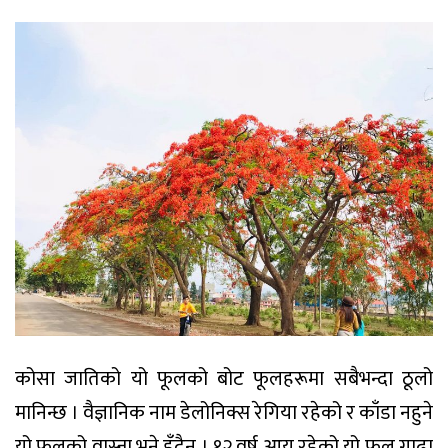
कोसा जातिको यो फूलको बोट फूलहरूमा सबैभन्दा ठूलो
मानिन्छ । वैज्ञानिक नाम डेलोनिक्स रेगिया रहेको र काँडा नहुने
यो फूलको वास्ना भने हुँदैन । १२ वर्ष आयु रहेको यो फूल गाढा