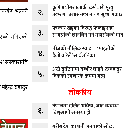
कृषि प्रयोगशालाकी कर्मचारी मृत्यु
२.
ानाकर्षण भएको
प्रकरण : प्रशासनका नायब सुब्बा पक्राउ
पत्रकार खड्का विरुद्ध फैलाइएका
३.
सामग्रीको छानबिन गर्न महासंघको माग
गरिएको भनिएको
तीजको मौलिक स्वाद— ‘माइतीको
४.
दैलो बरिलै’ सार्वजनिक।
ेश सरकारप्रति
अटो दुर्घटनामा गम्भीर घाइते रत्नबहादुर
५.
विकको उपचारकै क्रममा मृत्यु
ेन्द्र बहादुर
लोकप्रिय
नेपालमा दलित भविष्य, जात व्यवस्था
१.
विश्वव्यापी समस्या हो
गरीब देश का धनी जनताको सोख,