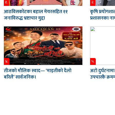
१.
२.
आठविसकोटका बहाल मेयरसहित ११
कृषि प्रयोगशाल
जनाविरुद्ध भ्रष्टाचार मुद्दा
प्रशासनका नाय
४.
५.
तीजको मौलिक स्वाद— ‘माइतीको दैलो
अटो दुर्घटनामा
बरिलै’ सार्वजनिक।
उपचारकै क्रममा