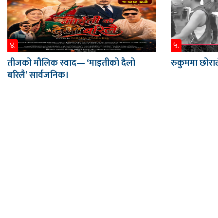
४.
५.
तीजको मौलिक स्वाद— ‘माइतीको दैलो
रुकुममा छोराल
बरिलै’ सार्वजनिक।