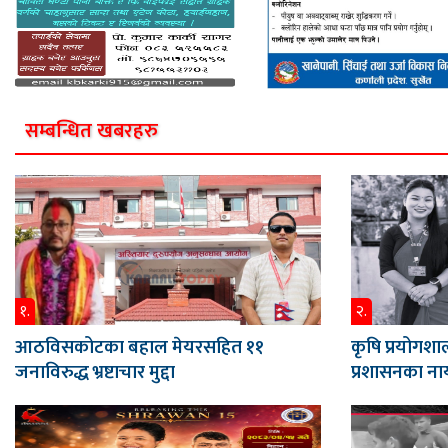
सम्बन्धित खबरहरु
१.
२.
आठविसकोटका बहाल मेयरसहित ११
कृषि प्रयोगशाल
जनाविरुद्ध भ्रष्टाचार मुद्दा
प्रशासनका नाय