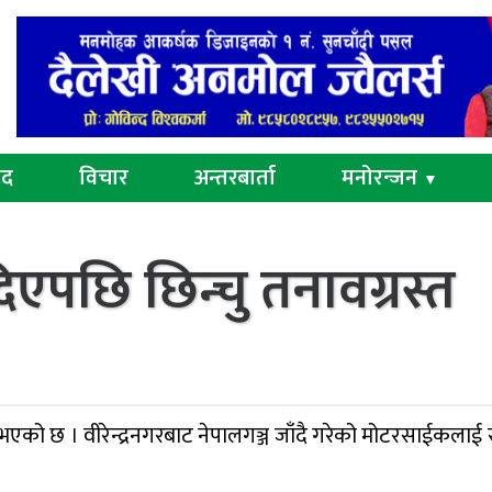
ुद
विचार
अन्तरबार्ता
मनोरन्जन
▼
िएपछि छिन्चु तनावग्रस्त
भएको छ । वीरेन्द्रनगरबाट नेपालगञ्ज जाँदै गरेको मोटरसाईकलाई 