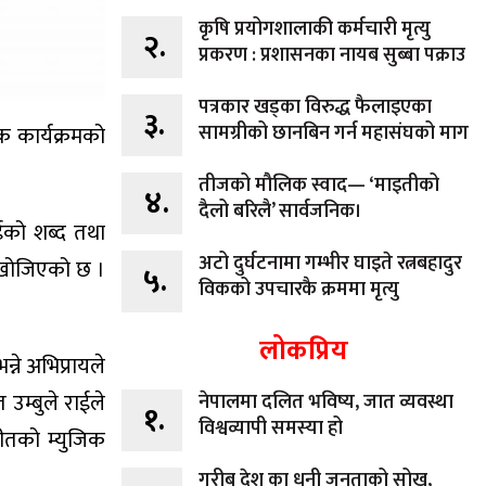
कृषि प्रयोगशालाकी कर्मचारी मृत्यु
२.
प्रकरण : प्रशासनका नायब सुब्बा पक्राउ
पत्रकार खड्का विरुद्ध फैलाइएका
३.
सामग्रीको छानबिन गर्न महासंघको माग
क कार्यक्रमको
तीजको मौलिक स्वाद— ‘माइतीको
४.
दैलो बरिलै’ सार्वजनिक।
ईको शब्द तथा
अटो दुर्घटनामा गम्भीर घाइते रत्नबहादुर
न खोजिएको छ ।
५.
विकको उपचारकै क्रममा मृत्यु
लोकप्रिय
्ने अभिप्रायले
उम्बुले राईले
नेपालमा दलित भविष्य, जात व्यवस्था
१.
विश्वव्यापी समस्या हो
गीतको म्युजिक
गरीब देश का धनी जनताको सोख,