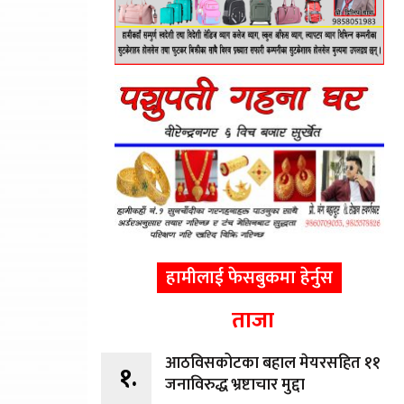
हामीलाई फेसबुकमा हेर्नुस
ताजा
आठविसकोटका बहाल मेयरसहित ११
१.
जनाविरुद्ध भ्रष्टाचार मुद्दा