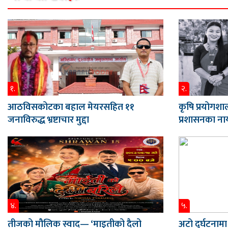
१.
२.
आठविसकोटका बहाल मेयरसहित ११
कृषि प्रयोगशाल
जनाविरुद्ध भ्रष्टाचार मुद्दा
प्रशासनका नाय
४.
५.
तीजको मौलिक स्वाद— ‘माइतीको दैलो
अटो दुर्घटनामा