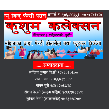
…….सम्वाददाता…….
सन्जिव कुमार वि.सी ९८५८०६०६००
राेशन वली ९७६६४३५६६४
नविन पुरी ९८४८२७६७२८
राेशन के.सी (रूकुम पश्चिम) ९८६६९७३३४९
सुनिता रेग्मी (जाजरकाेट) ९७६३९१८२०१