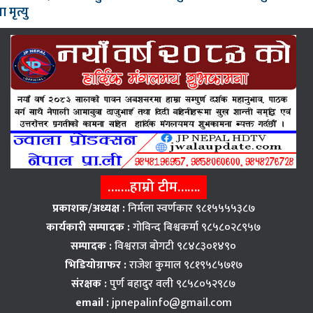
 मृत्यु
…….हाम्रो टीम…….
प्रकाशक/अध्यक्ष :
निर्मला स्वर्णकार ९८१५५५५३८७
कार्यकारी सम्पादक :
गोविन्द बिश्वकर्मा ९८५८०२८९५७
सम्पादक :
विश्वराज बाेगटी ९८४८३०१४९०
भिडियोग्राफर :
राजेश कुमाल ९८१९५८५७१७
संरक्षक :
पुर्ण बहादुर वली ९८५८०५२९८७
email :
jpnepalinfo@gmail.com