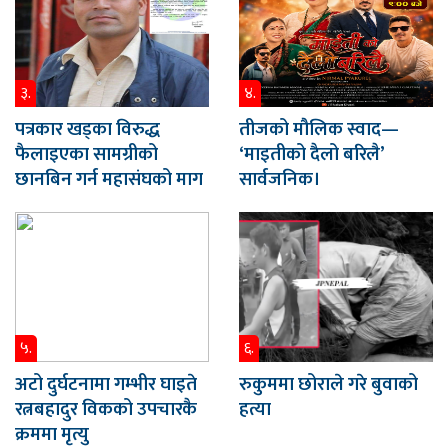
३.
४.
पत्रकार खड्का विरुद्ध
तीजको मौलिक स्वाद—
फैलाइएका सामग्रीको
‘माइतीको दैलो बरिलै’
छानबिन गर्न महासंघको माग
सार्वजनिक।
५.
६.
अटो दुर्घटनामा गम्भीर घाइते
रुकुममा छोराले गरे बुवाको
रत्नबहादुर विकको उपचारकै
हत्या
क्रममा मृत्यु