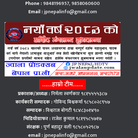
Phone :
9848196957, 9858060600
Email :
jpnepalinfo@gmail.com
…….हाम्रो टीम…….
प्रकाशक/अध्यक्ष :
निर्मला स्वर्णकार ९८१५५५५३८७
कार्यकारी सम्पादक :
गोविन्द बिश्वकर्मा ९८५८०२८९५७
सम्पादक :
विश्वराज बाेगटी ९८४८३०१४९०
भिडियोग्राफर :
राजेश कुमाल ९८१९५८५७१७
संरक्षक :
पुर्ण बहादुर वली ९८५८०५२९८७
email :
jpnepalinfo@gmail.com