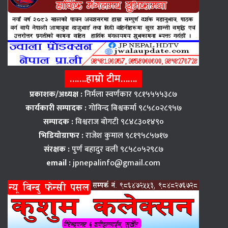
…….हाम्रो टीम…….
प्रकाशक/अध्यक्ष :
निर्मला स्वर्णकार ९८१५५५५३८७
कार्यकारी सम्पादक :
गोविन्द बिश्वकर्मा ९८५८०२८९५७
सम्पादक :
विश्वराज बाेगटी ९८४८३०१४९०
भिडियोग्राफर :
राजेश कुमाल ९८१९५८५७१७
संरक्षक :
पुर्ण बहादुर वली ९८५८०५२९८७
email :
jpnepalinfo@gmail.com