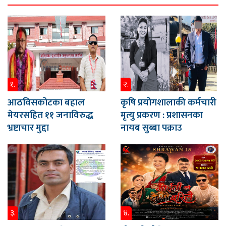
१.
२.
आठविसकोटका बहाल
कृषि प्रयोगशालाकी कर्मचारी
मेयरसहित ११ जनाविरुद्ध
मृत्यु प्रकरण : प्रशासनका
भ्रष्टाचार मुद्दा
नायब सुब्बा पक्राउ
३.
४.