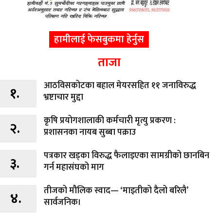
हामीलाई फेसबुकमा हेर्नुस
ताजा
आठविसकोटका बहाल मेयरसहित ११ जनाविरुद्ध
१.
भ्रष्टाचार मुद्दा
कृषि प्रयोगशालाकी कर्मचारी मृत्यु प्रकरण :
२.
प्रशासनका नायब सुब्बा पक्राउ
पत्रकार खड्का विरुद्ध फैलाइएका सामग्रीको छानबिन
३.
गर्न महासंघको माग
तीजको मौलिक स्वाद— ‘माइतीको दैलो बरिलै’
४.
सार्वजनिक।