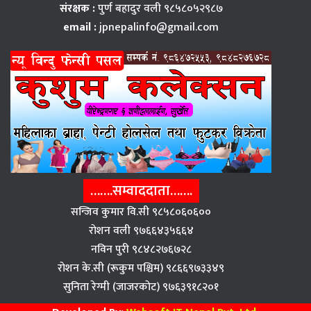
संरक्षक :
पुर्ण बहादुर वली ९८५८०५२९८७
email :
jpnepalinfo@gmail.com
…….सम्वाददाता…….
सन्जिव कुमार वि.सी ९८५८०६०६००
राेशन वली ९७६६४३५६६४
नविन पुरी ९८४८२७६७२८
राेशन के.सी (रूकुम पश्चिम) ९८६६९७३३४९
सुनिता रेग्मी (जाजरकाेट) ९७६३९१८२०१