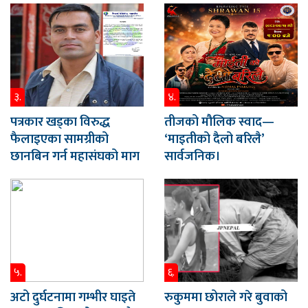
३.
४.
पत्रकार खड्का विरुद्ध
तीजको मौलिक स्वाद—
फैलाइएका सामग्रीको
‘माइतीको दैलो बरिलै’
छानबिन गर्न महासंघको माग
सार्वजनिक।
५.
६.
अटो दुर्घटनामा गम्भीर घाइते
रुकुममा छोराले गरे बुवाको