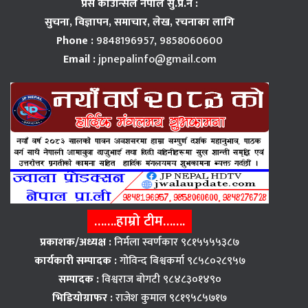
प्रेस काउन्सिल नेपाल सु.प्र.न :
सुचना, विज्ञापन,
समाचार, लेख, रचनाका लागि
Phone :
9848196957, 9858060600
Email :
jpnepalinfo@gmail.com
…….हाम्रो टीम…….
प्रकाशक/अध्यक्ष :
निर्मला स्वर्णकार ९८१५५५५३८७
कार्यकारी सम्पादक :
गोविन्द बिश्वकर्मा ९८५८०२८९५७
सम्पादक :
विश्वराज बाेगटी ९८४८३०१४९०
भिडियोग्राफर :
राजेश कुमाल ९८१९५८५७१७