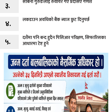
सबिना गुरुङलाइ रुवायर गए प्रदेसिए गणेश
३.
लकडाउन अवधिको बैंक ब्याज छुट दिनुपर्छ
४.
दशैंमा पनि बन्द हुदैन पिसिआर परिक्षण, सिफारिसका
५.
आधारमा टेष्ट हुने