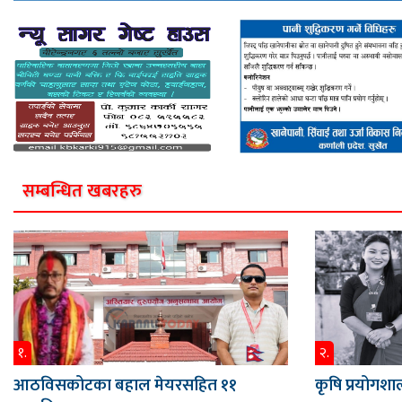
सम्बन्धित खबरहरु
१.
२.
आठविसकोटका बहाल मेयरसहित ११
कृषि प्रयोगशाल