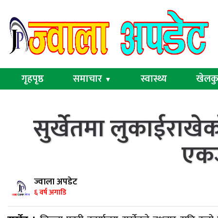
गृहपृष्ठ
समाचार
स्वास्थ्य
खेलक
▼
सुर्खेतमा लुकाईराखेक
एकज
ज्वाला अपडेट
६ वर्ष अगाडि