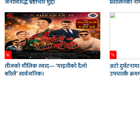
जनाविरुद्ध भ्रष्टाचार मुद्दा
प्रशासनका नाय
४.
५.
तीजको मौलिक स्वाद— ‘माइतीको दैलो
अटो दुर्घटनामा
बरिलै’ सार्वजनिक।
उपचारकै क्रममा