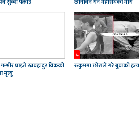
ब सुब्बा पक्राउ
छानबिन गर्न महासंघको माग
६.
 गम्भीर घाइते रत्नबहादुर विकको
रुकुममा छोराले गरे बुवाको हत्य
 मृत्यु