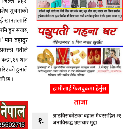
जिल्ला प्रहरी
विशेष सुचनाको
रलाई खानतलासि
 पनि हुन सक्छ,
,।’ मान बहादुर
वक्ता धर्तीले
े कडा, १६ थान
गरिएको हुनाले
एको छ ।
हामीलाई फेसबुकमा हेर्नुस
ताजा
आठविसकोटका बहाल मेयरसहित ११
१.
जनाविरुद्ध भ्रष्टाचार मुद्दा